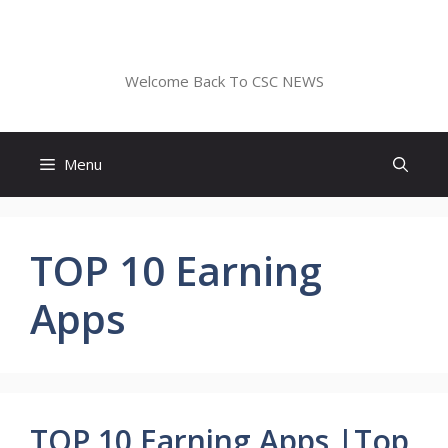
Skip
to
CSC NEWS
content
Welcome Back To CSC NEWS
Menu
TOP 10 Earning
Apps
TOP 10 Earning Apps |Top