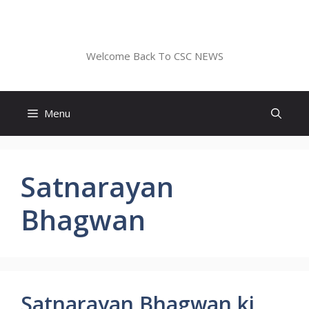
Skip
to
CSC NEWS
content
Welcome Back To CSC NEWS
Menu
Satnarayan
Bhagwan
Satnarayan Bhagwan ki