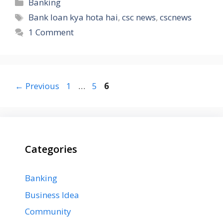
Categories
Banking
Tags
Bank loan kya hota hai
,
csc news
,
cscnews
1 Comment
Page
Page
Page
←
Previous
1
…
5
6
Categories
Banking
Business Idea
Community