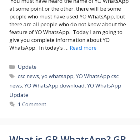
You must have heard the name of YO WhatsApp
at some point or the other, there will be some
people who must have used YO WhatsApp, but
there are all people who do not know about the
feature of YO WhatsApp. Today I am going to
give you complete information about YO
WhatsApp. In today’s …
Read more
Categories
Update
Tags
csc news
,
yo whatsapp
,
YO WhatsApp csc
news
,
YO WhatsApp download
,
YO WhatsApp
Update
1 Comment
What is GB WhatsApp? GB